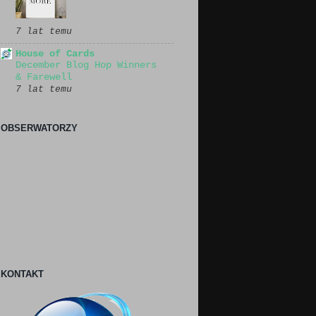
7 lat temu
House of Cards
December Blog Hop Winners
& Farewell
7 lat temu
OBSERWATORZY
KONTAKT