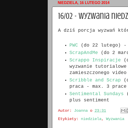
NIEDZIELA, 16 LUTEGO 2014
16/02 - wyzwania niedz
A dziś porcja wyzwań któ
PWC
(do 22 lutego) - 
ScrapAndMe
(do 2 marc
Scrappo Inspiracje
(d
wyzwanie tutorialowe
zamieszczonego video
Scribble and Scrap
(d
praca - max. 3 prace
Sentimental Sundays
(
plus sentiment
Autor:
Joanna
o
23:31
Etykiety:
niedziela
,
Wyzwania