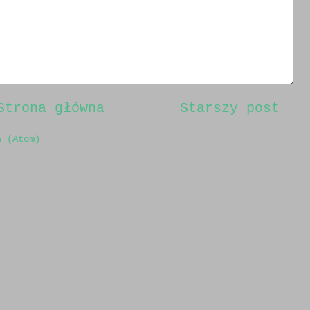
Strona główna
Starszy post
a (Atom)