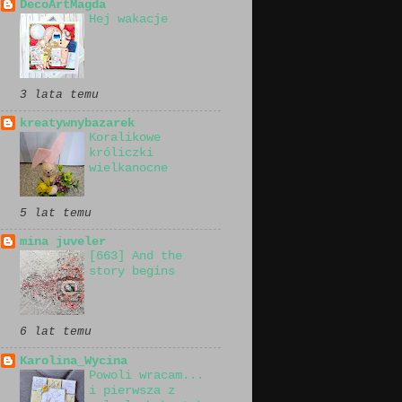
DecoArtMagda
Hej wakacje
3 lata temu
kreatywnybazarek
Koralikowe
króliczki
wielkanocne
5 lat temu
mina juveler
[663] And the
story begins
6 lat temu
Karolina_Wycina
Powoli wracam...
i pierwsza z