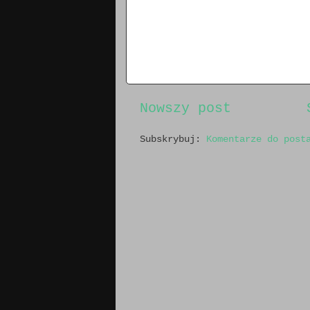
Nowszy post
Subskrybuj:
Komentarze do post