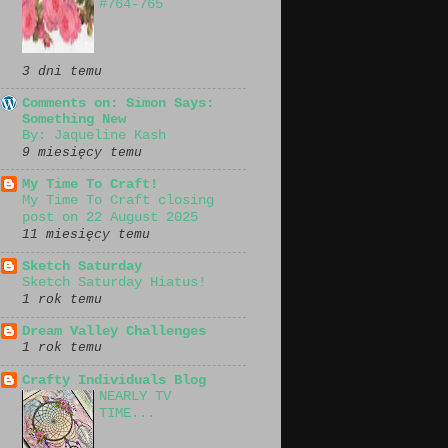
#764-765
3 dni temu
Comments on: Simon Says:
Something New
By: Jaqueline Kash
9 miesięcy temu
My Time To Craft!
My Time To Craft closing
post on 22 August 2025
11 miesięcy temu
Sketch Saturday
Sketch Saturday Hiatus!
1 rok temu
Dream Valley Challenges
1 rok temu
Crafty Individuals Blog
NEARLY TV
TIME...