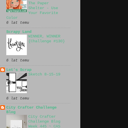
The Paper
Shelter - Use
Your Favorite
Color
6 lat temu
Scrapy Land
WINNER, WINNER
{Challenge #130}
6 lat temu
Let's Scrap
Sketch 8-15-19
6 lat temu
City Crafter Challenge
Blog
City Crafter
Challenge Blog
Week 445 ~ CAS