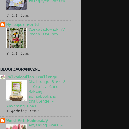
zaległych kartek
6 lat temu
My paper world
Czekoladownik //
Chocolate box
8 lat temu
BLOGI ZAGRANICZNE
Polkadoodles Challenge
Challenge 8 wk 2
- Craft, Card
Making,
scrapbooking
challenge -
Anything Goes
1 godzinę temu
Word Art Wednesday
Anything Goes -