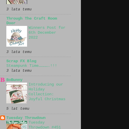
3 lata temu
Through The Craft Room
Door
Winners Post for
6th December
2022
3 lata temu
Scrap FX Blog
Steampunk Time………….!!!
3 lata temu
BoBunny
Introducing our
Holiday
Collection:
Joyful Christmas
5 lat temu
Tuesday Throwdown
Tuesday
Throwdown #451